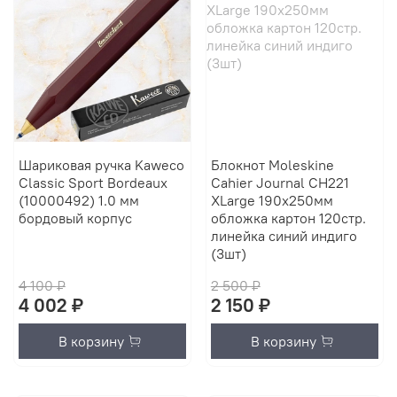
Шариковая ручка Kaweco
Блокнот Moleskine
Classic Sport Bordeaux
Cahier Journal CH221
(10000492) 1.0 мм
XLarge 190х250мм
бордовый корпус
обложка картон 120стр.
линейка синий индиго
(3шт)
4 100 ₽
2 500 ₽
4 002 ₽
2 150 ₽
В корзину
В корзину