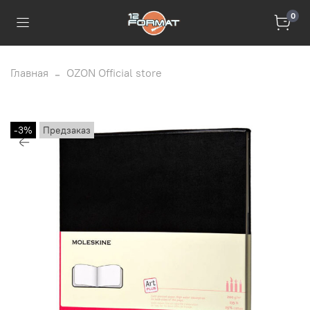
0
Главная
OZON Official store
-3%
Предзаказ