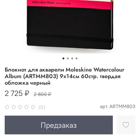
Блокнот для акварели Moleskine Watercolour
Album (ARTMM803) 9x14см 60стр. твердая
обложка черный
2 725 ₽
2 800 ₽
арт.
ARTMM803
(0)
Предзаказ