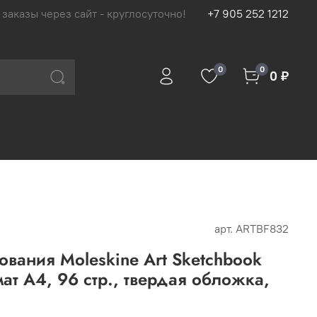
 заказы через сайт - круглосуточно!
+7 905 252 1212
0
0
0 ₽
арт.
ARTBF832
ования Moleskine Art Sketchbook
ат A4, 96 стр., твердая обложка,