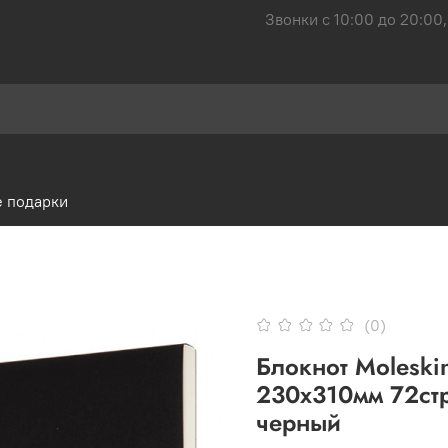
Звонки с 10:00 до 20:00,
 подарки
(0)
Блокнот Molesk
230х310мм 72ст
черный