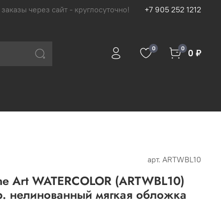
 заказы через сайт - круглосуточно!
+7 905 252 1212
0
0
0 ₽
арт.
ARTWBL10
ine Art WATERCOLOR (ARTWBL10)
р. нелинованный мягкая обложка