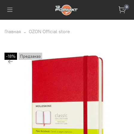
0
Главная
OZON Official store
-18%
Предзаказ