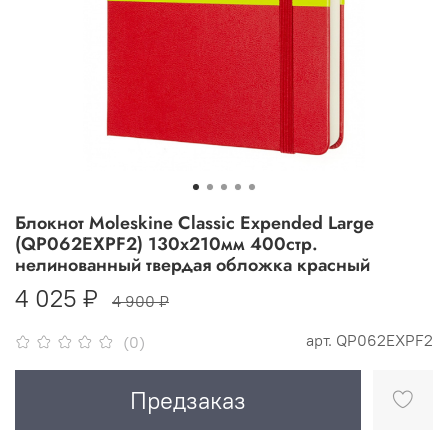
Блокнот Moleskine Classic Expended Large
(QP062EXPF2) 130х210мм 400стр.
нелинованный твердая обложка красный
4 025 ₽
4 900 ₽
арт.
QP062EXPF2
(0)
Предзаказ