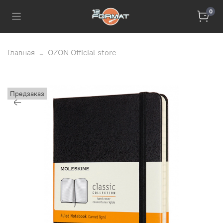
0
Главная
OZON Official store
Предзаказ