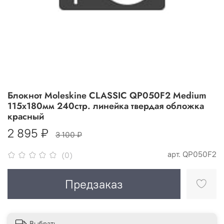
Блокнот Moleskine CLASSIC QP050F2 Medium
115x180мм 240стр. линейка твердая обложка
красный
2 895 ₽
3 100 ₽
арт.
QP050F2
(0)
Предзаказ
Выбрать