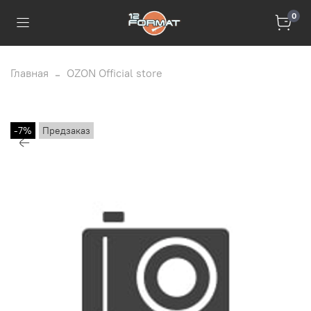
0
Главная
OZON Official store
-7%
Предзаказ