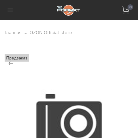
0
Главная
OZON Official store
Предзаказ