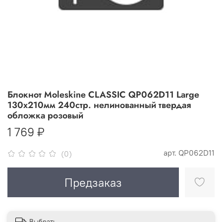
Блокнот Moleskine CLASSIC QP062D11 Large
130х210мм 240стр. нелинованный твердая
обложка розовый
1 769 ₽
арт.
QP062D11
(0)
Предзаказ
Выбрать