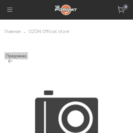
0
Главная
OZON Official store
Предзаказ