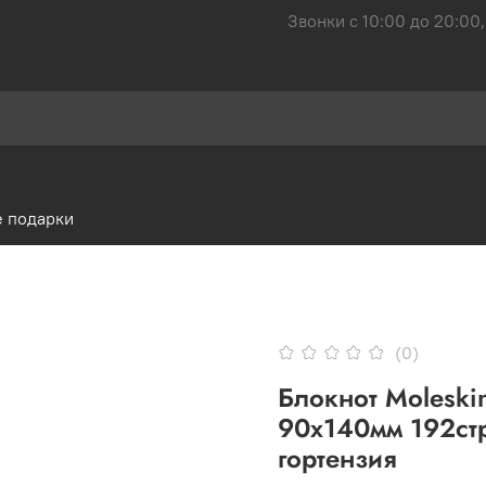
Звонки с 10:00 до 20:00,
 подарки
(0)
Блокнот Moleskin
90x140мм 192стр
гортензия