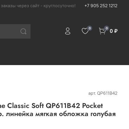
 заказы через сайт - круглосуточно!
+7 905 252 1212
0
0
0 ₽
арт.
QP611B42
e Classic Soft QP611B42 Pocket
. линейка мягкая обложка голубая