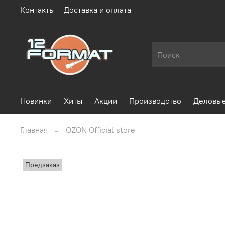
Контакты
Доставка и оплата
Новинки
Хиты
Акции
Производство
Деловые
Главная
OZON Official store
Предзаказ