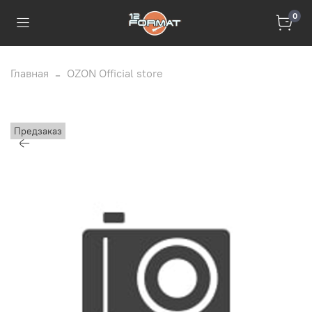
0
Главная
OZON Official store
Предзаказ