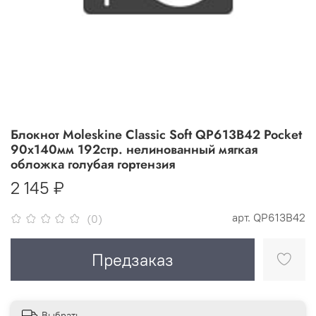
Блокнот Moleskine Classic Soft QP613B42 Pocket
90x140мм 192стр. нелинованный мягкая
обложка голубая гортензия
2 145 ₽
арт.
QP613B42
(0)
Предзаказ
Выбрать