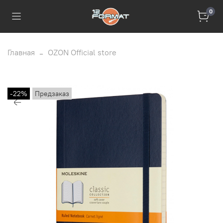
0
Главная
OZON Official store
-22%
Предзаказ