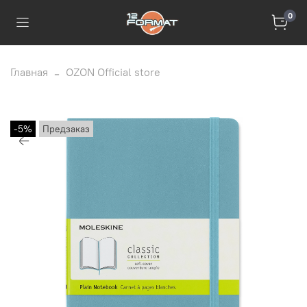
0
Главная
OZON Official store
-5%
Предзаказ