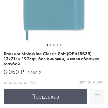
Блокнот Moleskine Classic Soft (QP618B35)
13х21см 192стр. без линовки, мягкая обложка,
голубой
3 050 ₽
3 200 ₽
арт.
QP618B35
(0)
Предзаказ