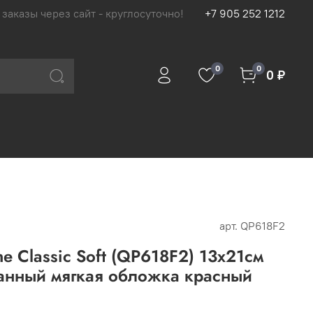
 заказы через сайт - круглосуточно!
+7 905 252 1212
0
0
0 ₽
арт.
QP618F2
e Classic Soft (QP618F2) 13х21см
ванный мягкая обложка красный