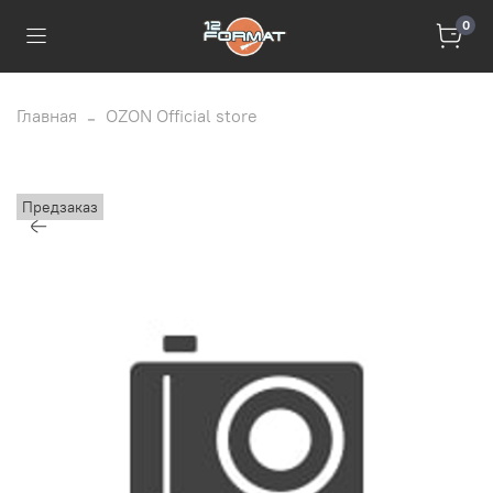
0
Главная
OZON Official store
Предзаказ