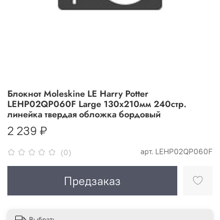
Блокнот Moleskine LE Harry Potter
LEHP02QP060F Large 130х210мм 240стр.
линейка твердая обложка бордовый
2 239 ₽
арт.
LEHP02QP060F
(0)
Предзаказ
Выбрать