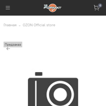
0
Главная
OZON Official store
Предзаказ