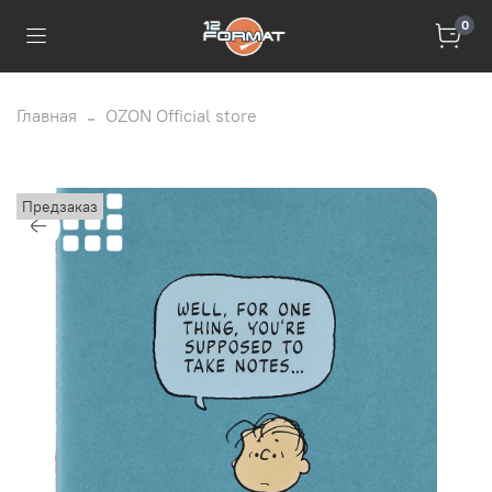
0
Главная
OZON Official store
Предзаказ