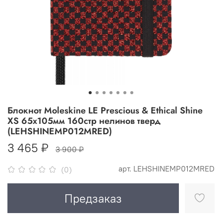
Блокнот Moleskine LE Prescious & Ethical Shine
XS 65х105мм 160стр нелинов тверд
(LEHSHINEMP012MRED)
3 465 ₽
3 900 ₽
арт.
LEHSHINEMP012MRED
(0)
Предзаказ