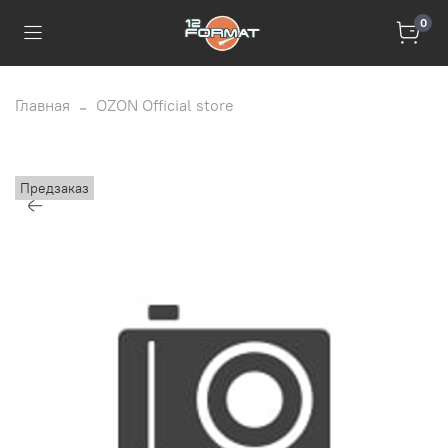
0
Главная
OZON Official store
Предзаказ