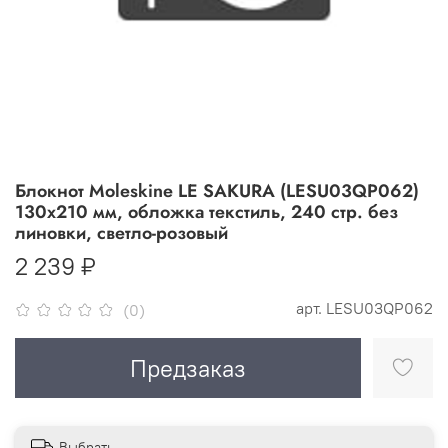
Блокнот Moleskine LE SAKURA (LESU03QP062)
130х210 мм, обложка текстиль, 240 стр. без
линовки, светло-розовый
2 239 ₽
арт.
LESU03QP062
(0)
Предзаказ
Выбрать