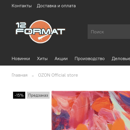
Контакты
Доставка и оплата
Новинки
Хиты
Акции
Производство
Деловые
Главная
OZON Official store
-15%
Предзаказ