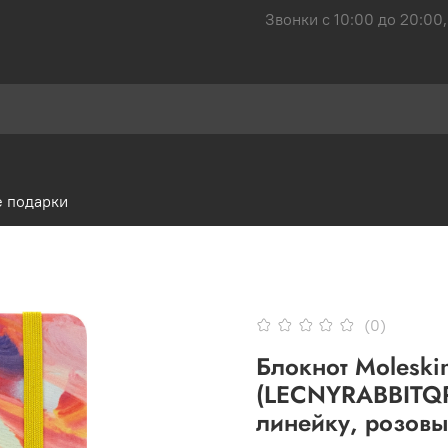
Звонки с 10:00 до 20:00,
 подарки
(0)
Блокнот Moleskin
(LECNYRABBITQP0
линейку, розов