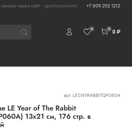
 заказы через сайт - круглосуточно!
+7 905 252 1212
0
0
0 ₽
арт.
LECNYRABBITQP060A
e LE Year of The Rabbit
60A) 13х21 см, 176 стр. в
ый