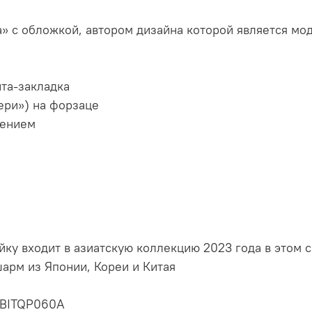
а» с обложкой, автором дизайна которой является м
нта-закладка
тери») на форзаце
щением
ку входит в азиатскую коллекцию 2023 года в этом с
арм из Японии, Кореи и Китая
BBITQP060A