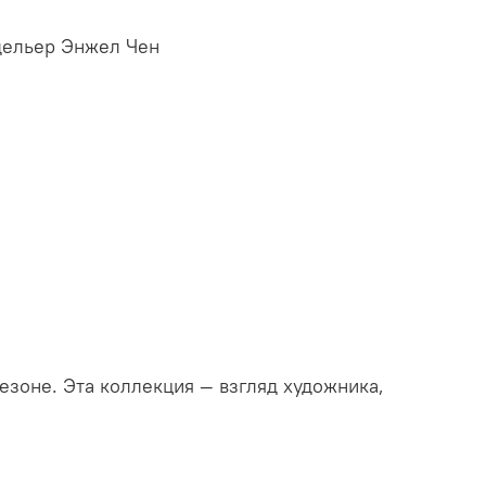
одельер Энжел Чен
езоне. Эта коллекция — взгляд художника,