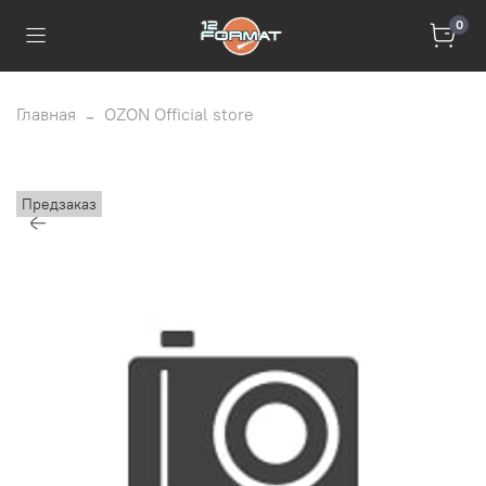
0
Главная
OZON Official store
Предзаказ