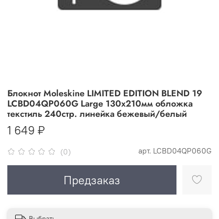
Блокнот Moleskine LIMITED EDITION BLEND 19
LCBD04QP060G Large 130х210мм обложка
текстиль 240стр. линейка бежевый/белый
1 649 ₽
арт.
LCBD04QP060G
(0)
Предзаказ
Выбрать