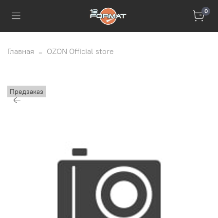
0
Главная
OZON Official store
Предзаказ