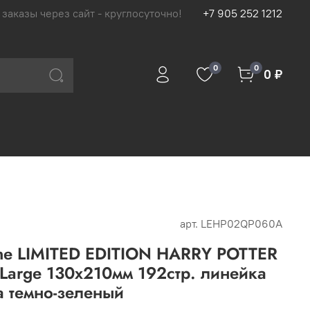
 заказы через сайт - круглосуточно!
+7 905 252 1212
0
0
0 ₽
арт.
LEHP02QP060A
ine LIMITED EDITION HARRY POTTER
arge 130х210мм 192стр. линейка
 темно-зеленый