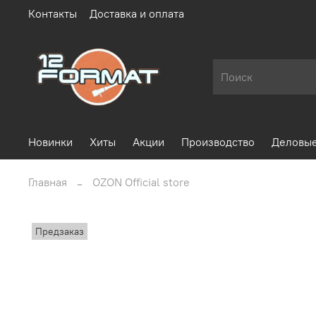
Контакты
Доставка и оплата
Новинки
Хиты
Акции
Производство
Деловые
Главная
OZON Official store
Предзаказ