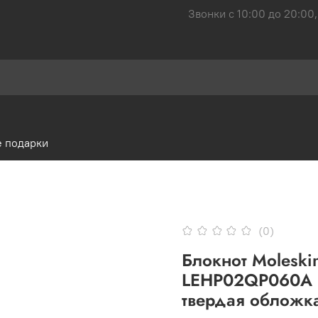
Звонки с 10:00 до 20:00,
 подарки
(0)
Блокнот Molesk
LEHP02QP060A L
твердая обложка