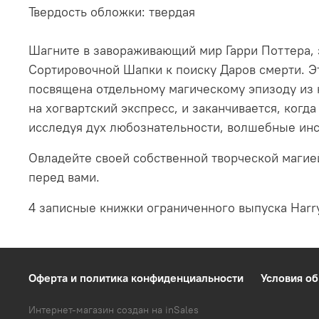
Твердость обложки: твердая
Шагните в завораживающий мир Гарри Поттера, з
Сортировочной Шапки к поиску Даров смерти. Эт
посвящена отдельному магическому эпизоду из н
на хогвартский экспресс, и заканчивается, ког
исследуя дух любознательности, волшебные инс
Овладейте своей собственной творческой магией
перед вами.
4 записные книжки ограниченного выпуска Harry
Оферта и политика конфиденциальности
Условия об
Интернет-магазин создан на inSales