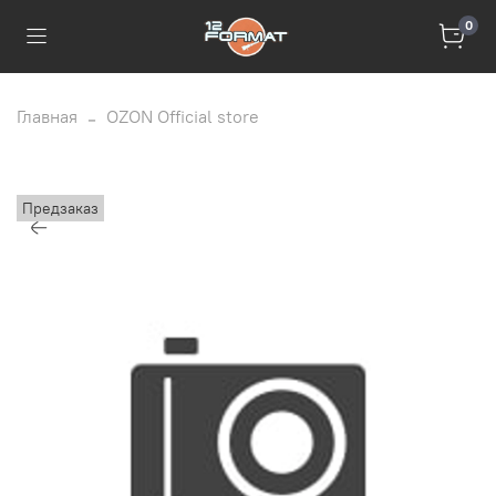
0
Главная
OZON Official store
Предзаказ