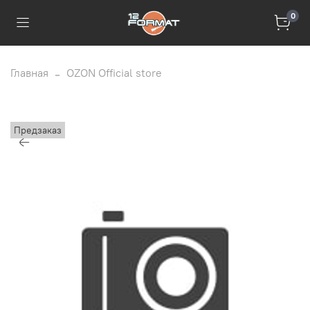
0
Главная
OZON Official store
Предзаказ