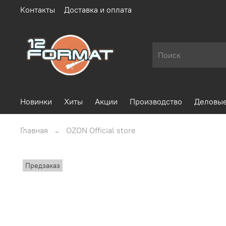
Контакты
Доставка и оплата
Новинки
Хиты
Акции
Производство
Деловые
Главная
OZON Official store
Предзаказ