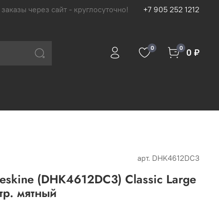
 заказы через сайт - круглосуточно!
+7 905 252 1212
0
0
0 ₽
арт.
DHK4612DC3
skine (DHK4612DC3) Classic Large
тр. мятный