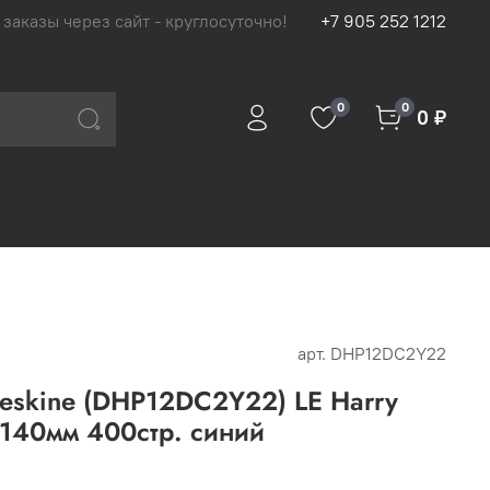
 заказы через сайт - круглосуточно!
+7 905 252 1212
0
0
0 ₽
арт.
DHP12DC2Y22
eskine (DHP12DC2Y22) LE Harry
0x140мм 400стр. синий