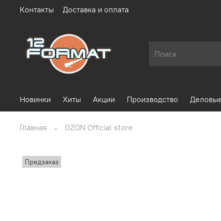
Контакты
Доставка и оплата
Новинки
Хиты
Акции
Производство
Деловые
Главная
OZON Official store
Предзаказ