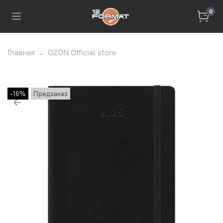
0
Главная
OZON Official store
-16%
Предзаказ