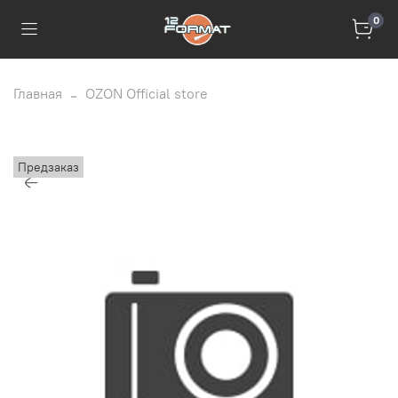
0
Главная
OZON Official store
Предзаказ