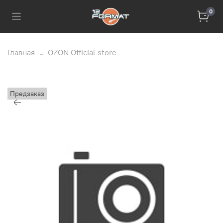
0
Главная
OZON Official store
Предзаказ