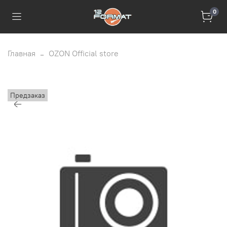
0
Главная
OZON Official store
Предзаказ