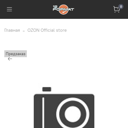
0
Главная
OZON Official store
Предзаказ