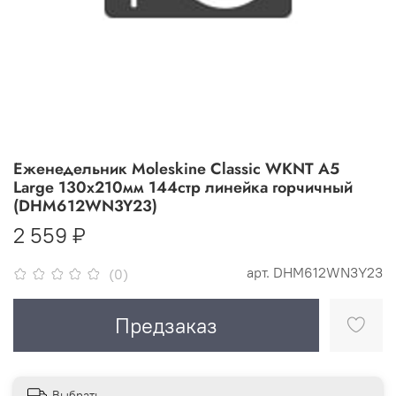
Еженедельник Moleskine Classic WKNT A5
Large 130х210мм 144стр линейка горчичный
(DHM612WN3Y23)
2 559 ₽
арт.
DHM612WN3Y23
(0)
Предзаказ
Выбрать