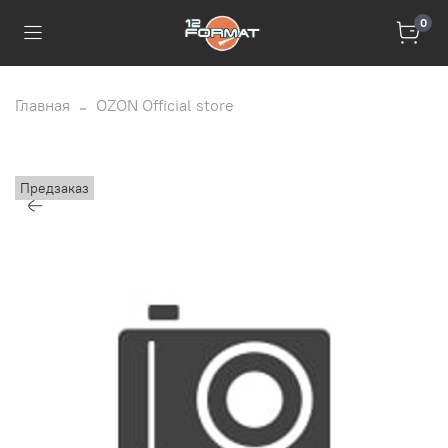
0
Главная
OZON Official store
Предзаказ