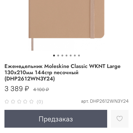
Еженедельник Moleskine Classic WKNT Large
130х210мм 144стр песочный
(DHP2612WN3Y24)
3 389 ₽
4 100 ₽
арт.
DHP2612WN3Y24
(0)
Предзаказ