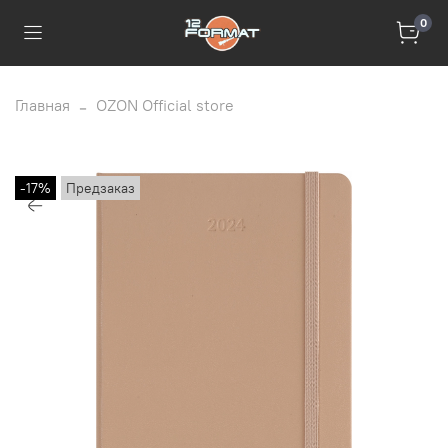
0
Главная
OZON Official store
-17%
Предзаказ