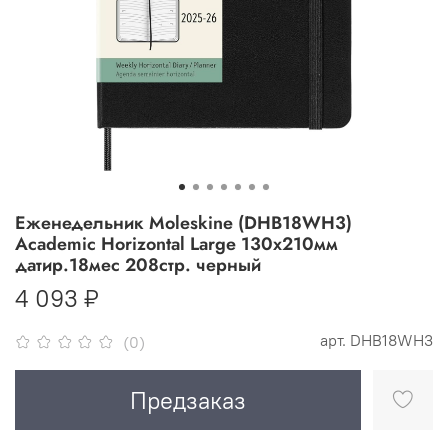
Еженедельник Moleskine (DHB18WH3)
Academic Horizontal Large 130х210мм
датир.18мес 208стр. черный
4 093 ₽
арт.
DHB18WH3
(0)
Предзаказ