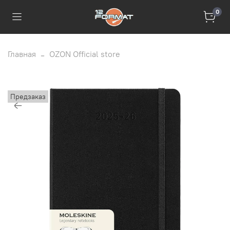
0
Главная
OZON Official store
Предзаказ