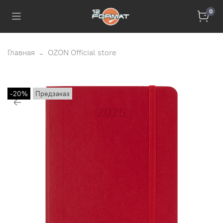
0
Главная
OZON Official store
-20%
Предзаказ