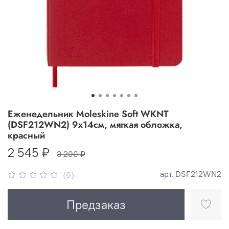
Еженедельник Moleskine Soft WKNT
(DSF212WN2) 9x14см, мягкая обложка,
красный
2 545 ₽
3 200 ₽
арт.
DSF212WN2
(0)
Предзаказ