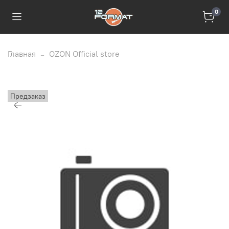
0
Главная
OZON Official store
Предзаказ