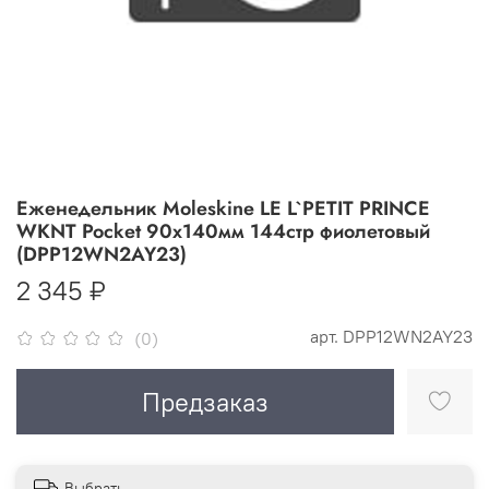
Еженедельник Moleskine LE L`PETIT PRINCE
WKNT Pocket 90x140мм 144стр фиолетовый
(DPP12WN2AY23)
2 345 ₽
арт.
DPP12WN2AY23
(0)
Предзаказ
Выбрать