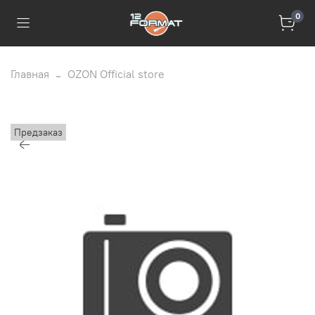
0
Главная
OZON Official store
Предзаказ