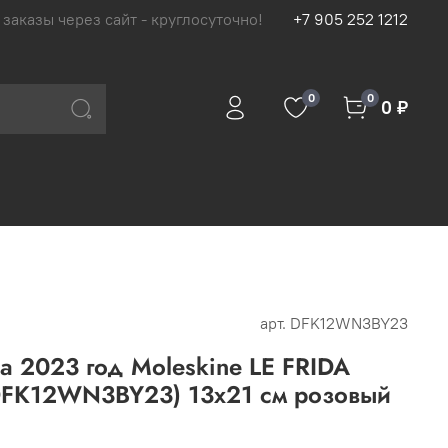
 заказы через сайт - круглосуточно!
+7 905 252 1212
0
0
0 ₽
арт.
DFK12WN3BY23
 2023 год Moleskine LE FRIDA
FK12WN3BY23) 13х21 см розовый