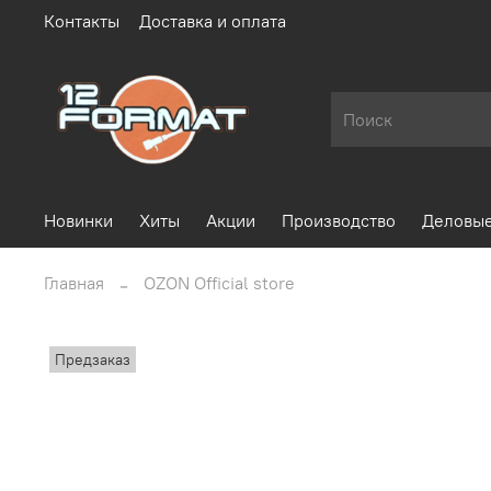
Контакты
Доставка и оплата
Новинки
Хиты
Акции
Производство
Деловые
Главная
OZON Official store
Предзаказ