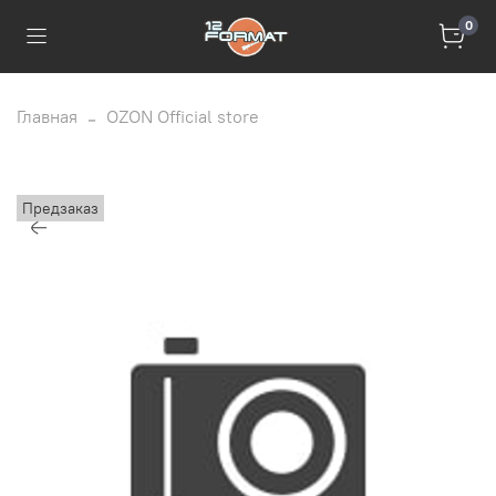
0
Главная
OZON Official store
Предзаказ