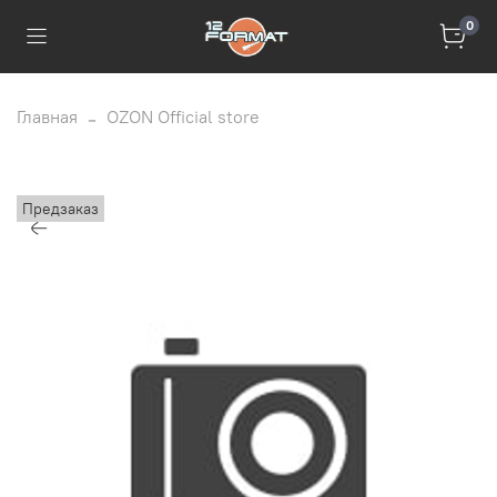
0
Главная
OZON Official store
Предзаказ