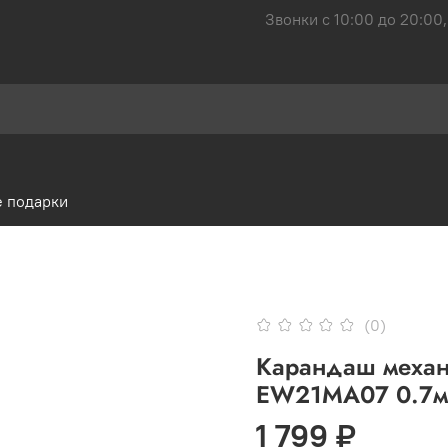
Звонки с 10:00 до 20:00,
 подарки
(0)
Карандаш механ
EW21MA07 0.7мм
1 799 ₽