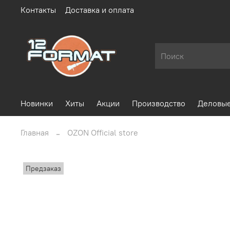
Контакты
Доставка и оплата
Новинки
Хиты
Акции
Производство
Деловые
Главная
OZON Official store
Предзаказ