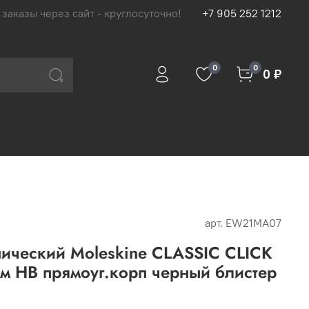
 заказы через сайт - круглосуточно!
+7 905 252 1212
0
0
0 ₽
арт.
EW21MA07
ический Moleskine CLASSIC CLICK
 HB прямоуг.корп черный блистер