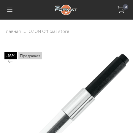
0
Главная
OZON Official store
-16%
Предзаказ