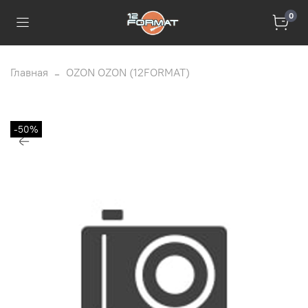
0
Главная
OZON OZON (12FORMAT)
-50%