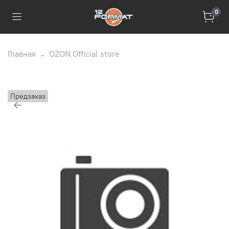
0
Главная
OZON Official store
Предзаказ