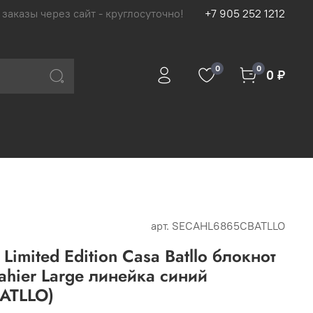
 заказы через сайт - круглосуточно!
+7 905 252 1212
0
0
0 ₽
арт.
SECAHL6865CBATLLO
Limited Edition Casa Batllo блокнот
ahier Large линейка синий
ATLLO)