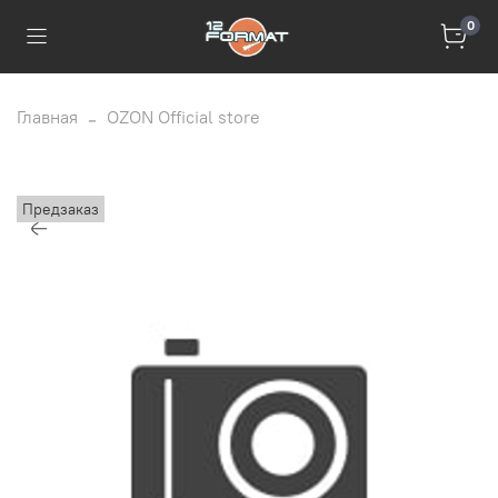
0
Главная
OZON Official store
Предзаказ