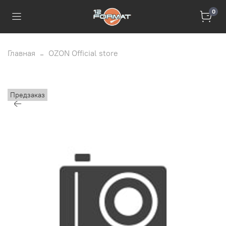
0
Главная
OZON Official store
Предзаказ