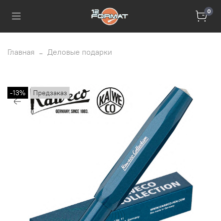
0
Главная
Деловые подарки
-13%
Предзаказ