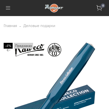
0
Главная
Деловые подарки
-4%
Предзаказ